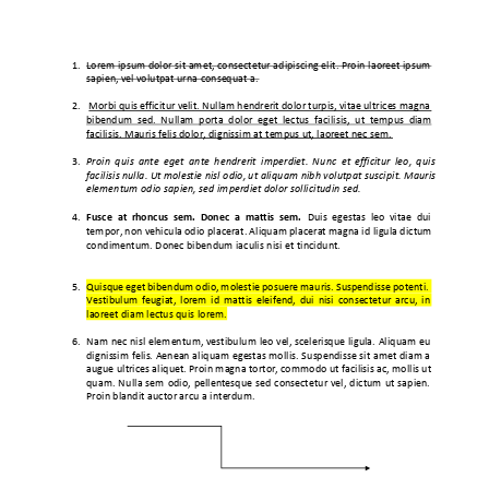
1.
Lorem ipsum dolor sit amet, consectetur adipiscing elit. Proin laoreet ipsum 
sapien, vel volutpat urna consequat a. 
2.
Morbi quis efficitur velit. Nullam hendrerit dolor turpis, vitae ultrices magna 
bibendum sed. Nullam porta dolor eget lectus facilisis, ut tempus diam 
facilisis. Mauris felis dolor, dignissim at tempus ut, laoreet nec sem. 
3.
Proin quis ante eget ante hendrerit imperdiet. Nunc et efficitur leo, quis 
facilisis nulla. Ut molestie nisl odio, ut aliquam nibh volutpat suscipit. Mauris 
elementum odio sapien, sed imperdiet dolor sollicitudin sed.
4.
Fusce at rhoncus sem. Donec a mattis sem.
Duis egestas leo vitae dui 
tempor, non vehicula odio placerat. Aliquam placerat magna id ligula dictum 
condimentum. Donec bibendum iaculis nisi et tincidunt. 
5.
Quisque eget bibendum odio, molestie posuere mauris. Suspendisse potenti. 
Vestibulum feugiat, lorem id mattis eleifend, dui nisi consectetur arcu, in 
laoreet diam lectus quis lorem. 
6.
Nam nec nisl elementum, vestibulum leo vel, scelerisque ligula. Aliquam eu 
dignissim felis. Aenean aliquam egestas mollis. Suspendisse sit amet diam a 
augue ultrices aliquet. Proin magna tortor, commodo ut facilisis ac, mollis ut 
quam. Nulla sem odio, pellentesque sed consectetur vel, dictum ut sapien. 
Proin blandit auctor arcu a interdum. 